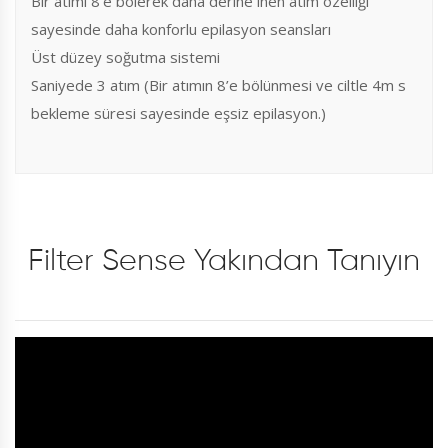
Bir atımı 8’e bölerek daha derine inen atım özelliği
sayesinde daha konforlu epilasyon seansları
Üst düzey soğutma sistemi
Saniyede 3 atım (Bir atımın 8’e bölünmesi ve ciltle 4m s
bekleme süresi sayesinde eşsiz epilasyon.)
Filter Sense Yakından Tanıyın