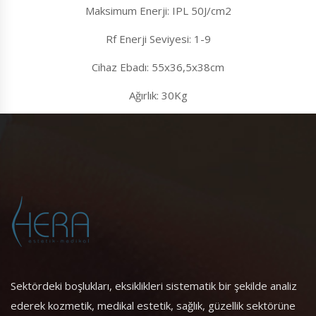
Maksimum Enerji: IPL 50J/cm2
Rf Enerji Seviyesi: 1-9
Cihaz Ebadı: 55x36,5x38cm
Ağırlık: 30Kg
Sektördeki boşlukları, eksiklikleri sistematik bir şekilde analiz
ederek kozmetik, medikal estetik, sağlık, güzellik sektörüne